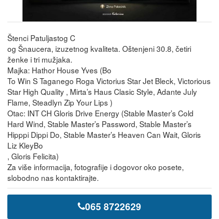
Štenci Patuljastog C
og Šnaucera, izuzetnog kvaliteta. Oštenjeni 30.8, četiri
ženke i tri mužjaka.
Majka: Hathor House Yves (Bo
To Win S Taganego Roga Victorius Star Jet Bleck, Victorious
Star High Quality , Mirta’s Haus Clasic Style, Adante July
Flame, Steadlyn Zip Your Lips )
Otac: INT CH Gloris Drive Energy (Stable Master’s Cold
Hard Wind, Stable Master’s Password, Stable Master’s
Hipppi Dippi Do, Stable Master’s Heaven Can Wait, Gloris
Liz KleyBo
, Gloris Felicita)
Za više informacija, fotografije i dogovor oko posete,
slobodno nas kontaktirajte.
065 8722629