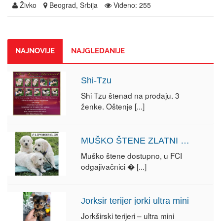
Živko
Beograd, Srbija
Viđeno: 255
NAJNOVIJE
NAJGLEDANIJE
Shi-Tzu
Shi Tzu štenad na prodaju. 3
ženke. Oštenje
[...]
MUŠKO ŠTENE ZLATNI RETRIVER
Muško štene dostupno, u FCI
odgajivačnici �
[...]
Jorksir terijer jorki ultra mini
Jorkširski terijeri – ultra mini