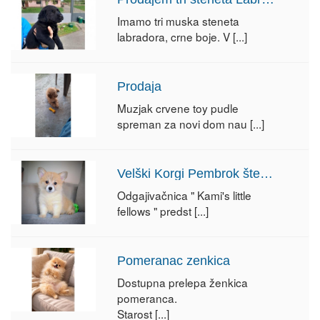
Imamo tri muska steneta
labradora, crne boje. V
[...]
Prodaja
Muzjak crvene toy pudle
spreman za novi dom nau
[...]
Velški Korgi Pembrok štenci
Odgajivačnica " Kami's little
fellows " predst
[...]
Pomeranac zenkica
Dostupna prelepa ženkica
pomeranca.
Starost
[...]