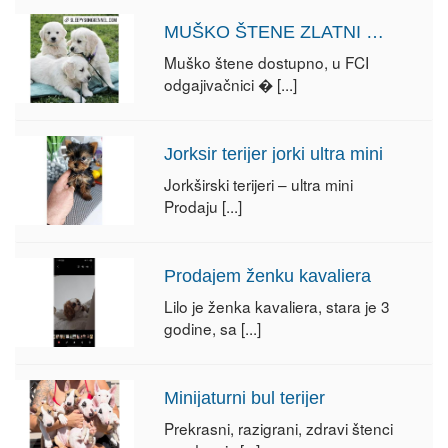
MUŠKO ŠTENE ZLATNI RETRIVER
Muško štene dostupno, u FCI
odgajivačnici �
[...]
Jorksir terijer jorki ultra mini
Jorkširski terijeri – ultra mini
Prodaju
[...]
Prodajem ženku kavaliera
Lilo je ženka kavaliera, stara je 3
godine, sa
[...]
Minijaturni bul terijer
Prekrasni, razigrani, zdravi štenci