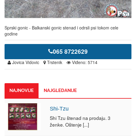
Sprski gonic - Balkanski gonic stenad i odrsli psi tokom cele
godine
065 8722629
Jovica Vidovic
Trstenik
Viđeno: 5714
NAJNOVIJE
NAJGLEDANIJE
Shi-Tzu
Shi Tzu štenad na prodaju. 3
ženke. Oštenje
[...]