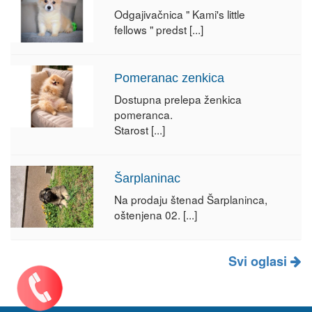
Odgajivačnica " Kami's little
fellows " predst
[...]
Pomeranac zenkica
Dostupna prelepa ženkica
pomeranca.
Starost
[...]
Šarplaninac
Na prodaju štenad Šarplaninca,
oštenjena 02.
[...]
Svi oglasi