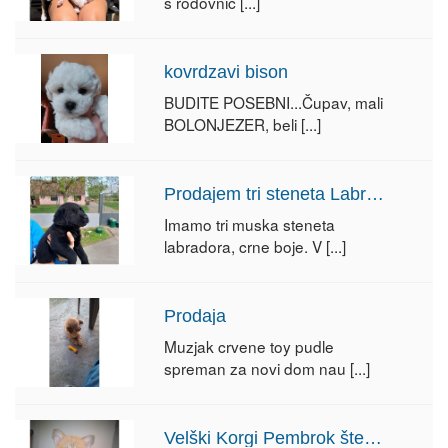
s rodovnic
[...]
kovrdzavi bison
BUDITE POSEBNI...Čupav, mali
BOLONJEZER, beli
[...]
Prodajem tri steneta Labradora
Imamo tri muska steneta
labradora, crne boje. V
[...]
Prodaja
Muzjak crvene toy pudle
spreman za novi dom nau
[...]
Velški Korgi Pembrok štenci